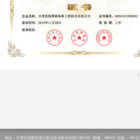
地址：天津滨海新区塘沽新北路创新创业园23栋3001 邮编：300450 总机：+86-22-2